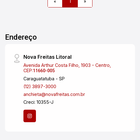
«
1
»
comodidades que a Vila Adyanna oferece.
#altopadraosjc
Endereço
Nova Freitas Litoral
Avenida Arthur Costa Filho, 1903 - Centro,
CEP:
11660-005
Caraguatatuba - SP
(12) 3897-3000
anchieta@novafreitas.com.br
Creci: 10355-J