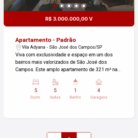
4688
R$ 3.000.000,00 V
Apartamento - Padrão
Vila Adyana - São José dos Campos/SP
Viva com exclusividade e espaço em um dos
bairros mais valorizados de São José dos
Campos. Este amplo apartamento de 321 m² na
Vila Adyanna oferece o conforto e a privacidade
de uma casa. Com 5 suítes completas, a planta é
5
5
1
4
ideal para famílias grandes ou para quem precisa
Dorm.
Suítes
Banho
Garagens
de ambientes dedicados. A área de lazer do
condomínio é completa, proporcionando lazer e
bem-estar sem sair de casa. Outro grande
diferencial são as 4 vagas de garagem, um item
raro e essencial na região. A localização é
privilegiada, a poucos passos de todas as