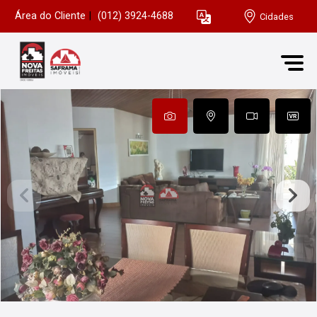
Área do Cliente
|
(012) 3924-4688
Cidades