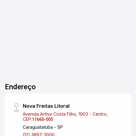
bairros mais valorizados da cidade! 182 m² de
área útil 2 vagas de garagem cobertas Prédio
com elevador 3 dormitórios, sendo 2 suítes 3
3
3
2
182m²
banheiros Sala espaçosa e bem iluminada Área
Dorm.
Banho
Garagens
A. Útil
social integrada Cozinha funcional com armários
planejados novos Ar-condicionado Piso em
madeira de lei e porcelanato de alto padrão Área
de serviço Armários planejados novos em todos
os ambientes Condomínio completo com:
Piscina Churrasqueira Academia Salão de jogos
Sauna Quadra de futebol Salão de festas
Endereço
Localização privilegiada no coração do Jardim
Aquarius, próximo a comércios, escolas,
supermercados e com fácil acesso à Via Dutra e
Nova Freitas Litoral
às principais avenidas da cidade. Agende sua
Avenida Arthur Costa Filho, 1903 - Centro,
visita e venha se encantar com este imóvel
CEP:
11660-005
incrível!
Caraguatatuba - SP
(12) 3897-3000