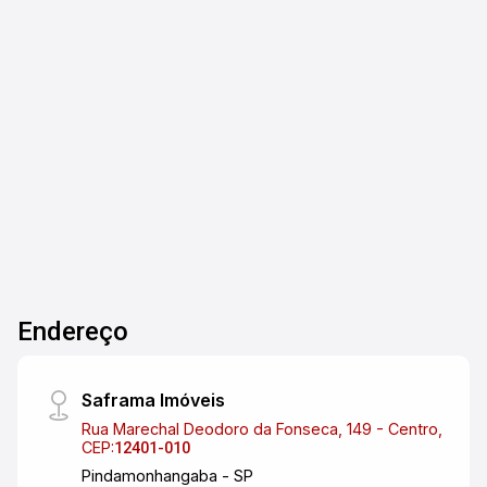
ponto mais alto da Vila Ema, nasce um
empreendimento que traduz elegância em cada
detalhe. O Harmonic Vila Ema apresenta uma
arquitetura neoclássica, atemporal e imponente,
2
3
1
73m²
pensada para atravessar o tempo e valorizar o
Dorm.
Banho
Garagem
A. Útil
seu patrimônio. Com torre única e apenas 80
unidades, o projeto oferece apartamentos com 2
e 3 suítes com plantas flexíveis, e soluções que
se adaptam ao seu estilo de vida. O lazer eleva
a experiência de morar bem, com rooftop
exclusivo com vista 360º: - Piscinas e coberta
aquecida, sauna. - Academia equipada - Salões
Endereço
de festas, espaços gourmet. - Brinquedoteca e
playground - Salão de jogos E as comodidades
do dia a dia: - Lavanderia compartilhada -
Saframa Imóveis
Coworking - Minimercado - Pontos de
Rua Marechal Deodoro da Fonseca, 149 - Centro,
carregamento de carro elétrico Entrada facilitada
CEP:
12401-010
em até 42 meses Agende sua visita comigo
Pindamonhangaba - SP