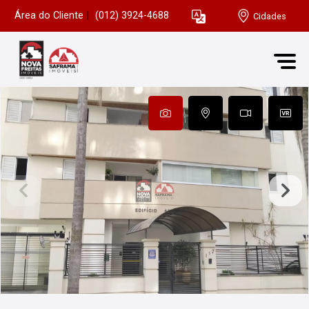
Área do Cliente
|
(012) 3924-4688
Cidades