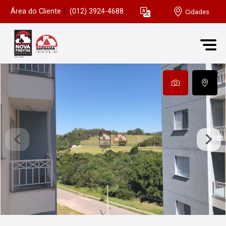
Área do Cliente
|
(012) 3924-4688
Cidades