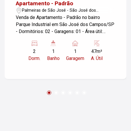
Apartamento - Padrão
Palmeiras de São José - São José dos
Campos/SP
Venda de Apartamento - Padrão no bairro
Parque Industrial em São José dos Campos/SP
- Dormitórios: 02 - Garagens: 01 - Área útil:
47,00 m² Este apartamento localizado no bairro
Parque Industrial oferece conforto e praticidade,
2
1
1
47m²
ideal para quem busca um espaço
Dorm.
Banho
Garagem
A. Útil
aconchegante. Com dois dormitórios, é perfeito
para pequenas famílias ou investidores. A
garagem proporciona segurança e comodidade
para seu veículo. Se você está interessado em
conhecer mais sobre este imóvel ou agendar
uma visita, entre em contato!