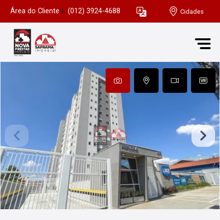
Área do Cliente
|
(012) 3924-4688
Cidades