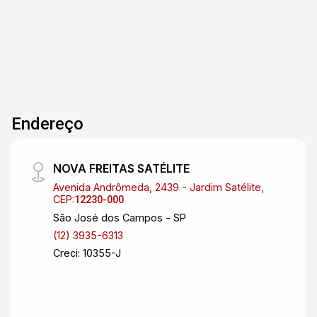
Dorm.
Banho
A. Útil
supermercados, restaurantes e com fácil
acesso às principais vias da cidade Não perca
essa oportunidade de morar em um dos
melhores bairros de São José dos Campos!
Agende já sua visita e venha conhecer esse
imóvel incrível. Valor e disponibilidade sujeitos
a alterações. Consulte-nos.
Endereço
NOVA FREITAS SATÉLITE
Avenida Andrômeda, 2439 - Jardim Satélite,
CEP:
12230-000
São José dos Campos - SP
(12) 3935-6313
Creci: 10355-J