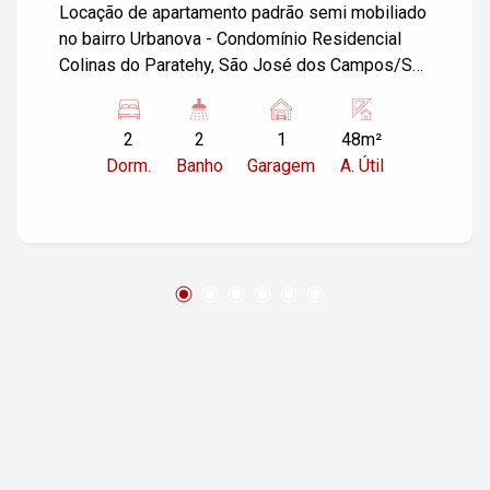
Locação de apartamento padrão semi mobiliado
no bairro Urbanova - Condomínio Residencial
Colinas do Paratehy, São José dos Campos/SP.
O imóvel possui 02 dormitórios, sendo 01 suíte
e 02 banheiros, sala, cozinha, área de serviço e
2
2
1
48m²
varanda, 01 garagem em uma área útil de 48,00
Dorm.
Banho
Garagem
A. Útil
m². Lazer completo. Para mais informações,
entre em contato!