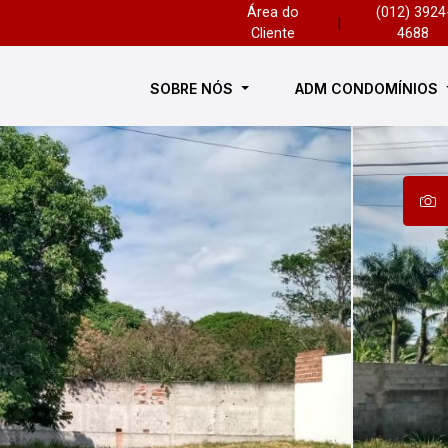
Área do
(012) 3924
|
Cliente
4688
SOBRE NÓS
ADM CONDOMÍNIOS