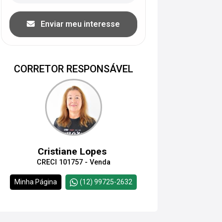
Enviar meu interesse
CORRETOR RESPONSÁVEL
Cristiane Lopes
CRECI 101757 - Venda
Minha Página
(12) 99725-2632