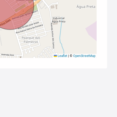
Leaflet
|
©
OpenStreetMap