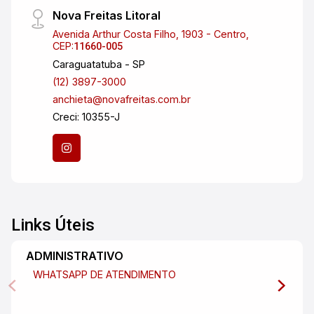
qualidade de vida e praticidade no dia a dia.
Nova Freitas Litoral
Este é o investimento perfeito para quem busca
Avenida Arthur Costa Filho, 1903 - Centro,
um local seguro e acolhedor para viver, sem
CEP:
11660-005
abrir mão da comodidade de estar em um bairro
Caraguatatuba - SP
desenvolvido. Não perca tempo! Agende agora
(12) 3897-3000
mesmo uma visita com um de nossos
anchieta@novafreitas.com.br
corretores e venha conhecer pessoalmente
Creci: 10355-J
essa ótima oportunidade de concretizar o seu
projeto de vida!
Links Úteis
ADMINISTRATIVO
WHATSAPP DE ATENDIMENTO