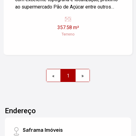
ao supermercado Pão de Açúcar entre outros
comércios essenciais. - Área Terreno 357,58 M²
Saiba mais! Agende uma visita.
357.58 m²
Terreno
«
1
»
Endereço
Saframa Imóveis