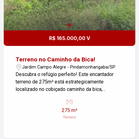
R$ 165.000,00 V
Terreno no Caminho da Bica!
Jardim Campo Alegre - Pindamonhangaba/SP
Descubra o refúgio perfeito! Este encantador
terreno de 275m² está estrategicamente
localizado no cobiçado caminho da bica,
abraçado pela natureza exuberante e a apenas 10
minutos do vibrante centro da cidade. Ideal para
275 m²
quem busca a tranquilidade do campo sem abrir
Terreno
mão da conveniência urbana. Uma oportunidade
única para construir o lar dos seus sonhos ou
investir em um local de valorização garantida.