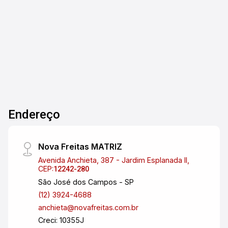
dos sonhos ou investir em um projeto. O terreno
500m²
já conta com poste de energia instalado,
Terreno
facilitando a solicitação da ligação. Com uma
localização estratégica, você estará próximo a
comércios, escolas e áreas verdes,
proporcionando qualidade de vida e conforto
para toda a família. Não perca essa chance de
adquirir um excelente imóvel em uma das áreas
mais valorizadas da cidade! Entre em contato e
Endereço
agende uma visita.
Nova Freitas MATRIZ
Avenida Anchieta, 387 - Jardim Esplanada II,
CEP:
12242-280
São José dos Campos - SP
(12) 3924-4688
anchieta@novafreitas.com.br
Creci: 10355J