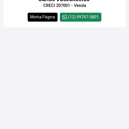
CRECI 207001 - Venda
Minha Página
(12) 99747-5801
Cód.
27731