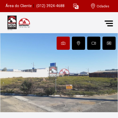
Área do Cliente
|
(012) 3924-4688
Cidades