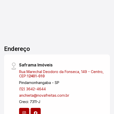
acessível. Não perca esta chance de ouro de
investir em uma das cidades mais promissoras
do Vale do Paraíba! Entre em contato para mais
informações e agende uma visita.
Endereço
Saframa Imóveis
Rua Marechal Deodoro da Fonseca, 149 - Centro,
CEP:
12401-010
Pindamonhangaba - SP
(12) 3642-4644
anchieta@novafreitas.com.br
Creci: 7311-J