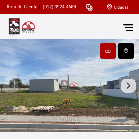
Área do Cliente
|
(012) 3924-4688
Cidades