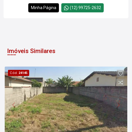
Minha Página
(12) 99725-2632
Imóveis Similares
Cód.
24145