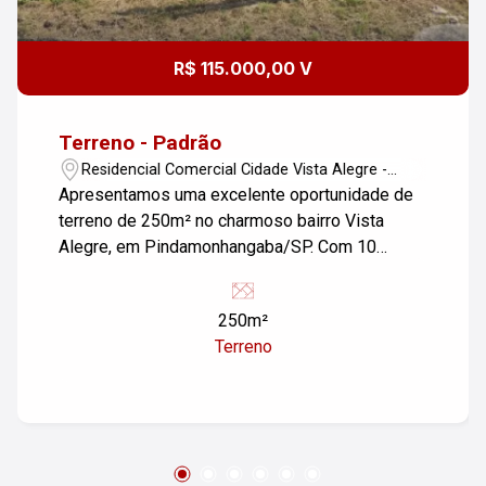
R$ 115.000,00 V
Terreno - Padrão
Residencial Comercial Cidade Vista Alegre -
Pindamonhangaba/SP
Apresentamos uma excelente oportunidade de
terreno de 250m² no charmoso bairro Vista
Alegre, em Pindamonhangaba/SP. Com 10
metros de frente, este lote plano já está murado
nos fundos e laterais, pronto para você iniciar a
250m²
construção da sua nova casa ou
Terreno
empreendimento misto. Localizado de forma
estratégica, inclusive em frente a um campo de
futebol, o terreno é ideal para quem busca
qualidade de vida e a conveniência de ter tudo
por perto. Além disso, aceita financiamento,
tornando o processo de aquisição ainda mais