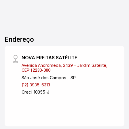
Condomínio com: Piscina adulto e infantil para o
lazer de toda a família Salão de festas para
suas celebrações Facilidades: Aceita
financiamento Não perca a chance de morar em
um local privilegiado, com todo o conforto e
Endereço
segurança que você merece. Agende já sua
visita e encante-se com seu novo lar! Para mais
informações, entre em contato conosco.
NOVA FREITAS SATÉLITE
Avenida Andrômeda, 2439 - Jardim Satélite,
CEP:
12230-000
São José dos Campos - SP
(12) 3935-6313
Creci: 10355-J