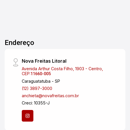
tranquilidade e segurança, além de oferecer uma
ampla variedade de serviços e comércios, como
escolas, supermercados, farmácias e padarias.
Além disso, a localização privilegiada da casa
permite fácil acesso às principais vias da
cidade, como a Rodovia Presidente Dutra. Não
Endereço
perca esta oportunidade única de adquirir uma
casa em um dos bairros mais valorizados de
Pindamonhangaba. Entre em contato conosco e
Nova Freitas Litoral
agende uma visita hoje mesmo!
Avenida Arthur Costa Filho, 1903 - Centro,
CEP:
11660-005
Caraguatatuba - SP
(12) 3897-3000
anchieta@novafreitas.com.br
Creci: 10355-J