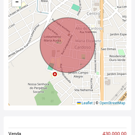
−
Leaflet
|
©
OpenStreetMap
430.000,00
Venda