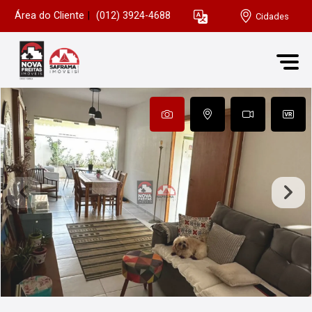
Área do Cliente
|
(012) 3924-4688
Cidades