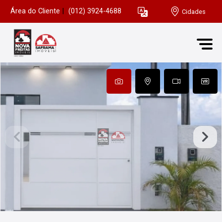
Área do Cliente
|
(012) 3924-4688
Cidades