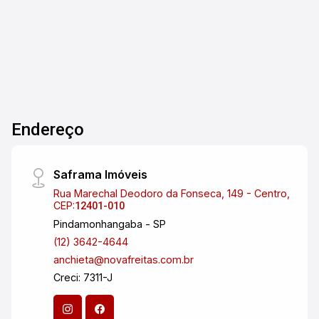
Dorm.
Banho
Garagens
Terreno
de veículos, oferecendo mais privacidade,
conforto e segurança para a família. Casas
novas, modernas e com excelente
aproveitamento de espaço, ideais para moradia
própria ou investimento. Características: * 2
quartos * Suíte * 2 banheiros * Sala integrada *
Cozinha funcional * Área externa * Espaço para
Endereço
futura área gourmet * Vaga para veículos *
Excelente iluminação e ventilação Diferenciais: *
Casas novas * Região em constante valorização
Saframa Imóveis
* Próximo ao centro comercial de
Rua Marechal Deodoro da Fonseca, 149 - Centro,
Pindamonhangaba * Fácil acesso para Taubaté *
CEP:
12401-010
Bairro consolidado e com alta ocupação *
Pindamonhangaba - SP
Próximo a novos empreendimentos e áreas de
(12) 3642-4644
expansão * Aceita financiamento Entre em
anchieta@novafreitas.com.br
contato para mais informações e agende uma
Creci: 7311-J
visita.