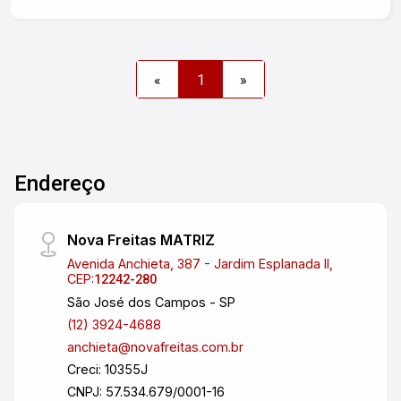
integração com a sala. - Área de Serviço:
Comodidade adicional para suas tarefas do dia a
dia. - Quintal: Espaço externo com um cômodo
adicional, ideal para armazenamento ou como
«
1
»
área de lazer. - 1 Vaga de Garagem Coberta:
Segurança e proteção para o seu veículo. Área do
Terreno: 125,00 m² Localizada em um bairro
tranquilo e bem estruturado, com fácil acesso a
comércios e serviços da região. Não perca essa
Endereço
oportunidade de adquirir seu novo lar! Entre em
contato e agende uma visita.
Nova Freitas MATRIZ
Avenida Anchieta, 387 - Jardim Esplanada II,
CEP:
12242-280
São José dos Campos - SP
(12) 3924-4688
anchieta@novafreitas.com.br
Creci: 10355J
CNPJ: 57.534.679/0001-16