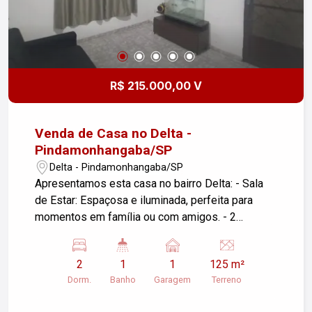
R$ 215.000,00 V
Venda de Casa no Delta -
Pindamonhangaba/SP
Delta - Pindamonhangaba/SP
Apresentamos esta casa no bairro Delta: - Sala
de Estar: Espaçosa e iluminada, perfeita para
momentos em família ou com amigos. - 2
Dormitórios: Ambientes aconchegantes e
arejados, prontos para receber sua decoração. - 1
2
1
1
125 m²
Banheiro: Funcional e bem distribuído, atendendo
Dorm.
Banho
Garagem
Terreno
a todas as suas necessidades. - Cozinha: Área
prática com espaço para refeições rápidas e