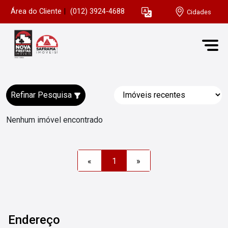
Área do Cliente
|
(012) 3924-4688
Cidades
Refinar Pesquisa
Nenhum imóvel encontrado
«
1
»
Endereço