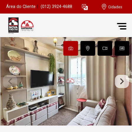
Área do Cliente
|
(012) 3924-4688
Cidades