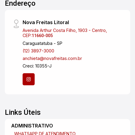
Endereço
garantindo segurança e comodidade para
estacionar seu veículo. O bairro Jardim Santa
Luzia é conhecido por sua tranquilidade,
Nova Freitas Litoral
segurança e infraestrutura completa. Próximo a
Avenida Arthur Costa Filho, 1903 - Centro,
comércios, escolas, hospitais e áreas verdes,
CEP:
11660-005
você terá tudo o que precisa ao seu alcance.
Caraguatatuba - SP
Além disso, a cidade de Pindamonhangaba/SP
(12) 3897-3000
oferece uma excelente qualidade de vida, com
anchieta@novafreitas.com.br
diversas opções de lazer e entretenimento para
Creci: 10355-J
toda a família. Entre em contato conosco agora
mesmo e agende uma visita para conhecer esse
incrível apartamento no bairro Jardim Santa
Luzia em Pindamonhangaba/SP. Não perca essa
oportunidade de adquirir seu novo lar! Estamos
à disposição para esclarecer suas dúvidas e
Links Úteis
auxiliá-lo em todo o processo de compra.
ADMINISTRATIVO
WHATSAPP DE ATENDIMENTO