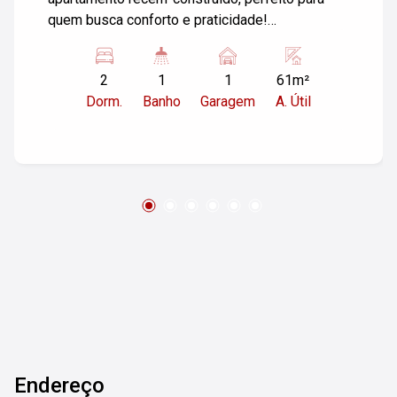
quem busca conforto e praticidade!
Características do Imóvel: Sala e Cozinha em
ambiente aberto, proporcionando um espaço
2
1
1
61m²
moderno e integrado. 2 Dormitórios, sendo 1
Dorm.
Banho
Garagem
A. Útil
suíte, ideal para sua privacidade e conforto. 1
Banheiro social. Área de Serviço funcional, com
fácil acesso. Sacada para desfrutar momentos
de lazer e relaxamento. 1 Vaga de Garagem
Privativa Descoberta. Excelente localização no
Bosque da Princesa, com fácil acesso a
comércios e serviços. Aceita financiamento,
facilitando a realização do seu sonho! Não
perca essa oportunidade! Agende sua visita e
venha conhecer seu novo apartamento! Para
mais informações, entre em contato!
Endereço