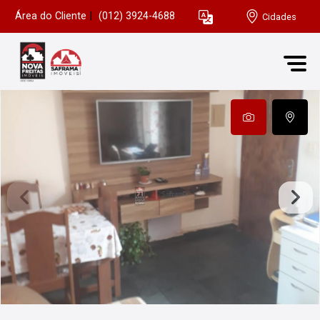
Área do Cliente
|
(012) 3924-4688
Cidades