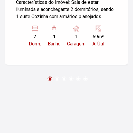
Características do Imóvel: Sala de estar
iluminada e aconchegante 2 dormitórios, sendo
1 suíte Cozinha com armários planejados
Banheiro equipado com armários Área de
serviço prática 1 vaga de garagem coberta
2
1
1
69m²
Aceita financiamento, facilitando a sua
Dorm.
Banho
Garagem
A. Útil
aquisição! Não perca essa chance de viver com
conforto e praticidade! Agende sua visita agora
mesmo!