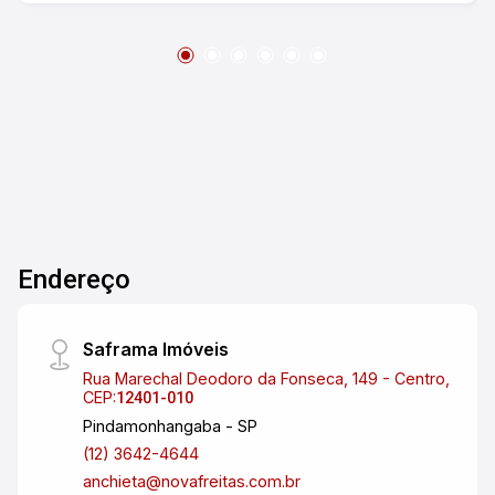
tranquila e de fácil acesso, com infraestrutura
completa Preço especial o melhor custo-
benefício da região! Não deixe passar essa
oportunidade única de garantir um terreno
grande e bem localizado por um preço super
acessível!
Endereço
Saframa Imóveis
Rua Marechal Deodoro da Fonseca, 149 - Centro,
CEP:
12401-010
Pindamonhangaba - SP
(12) 3642-4644
anchieta@novafreitas.com.br