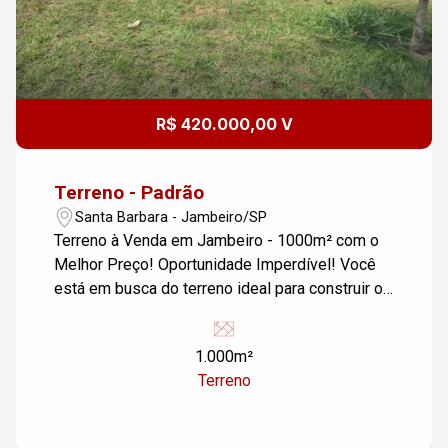
R$ 420.000,00 V
Terreno - Padrão
Santa Barbara - Jambeiro/SP
Terreno à Venda em Jambeiro - 1000m² com o
Melhor Preço! Oportunidade Imperdível! Você
está em busca do terreno ideal para construir o
seu sonho? Então, não perca esta chance de
adquirir um terreno de 1000m² em Jambeiro
1.000m²
com o melhor preço da região! Área total de
Terreno
1000m², oferecendo amplo espaço para seu
projeto Terreno plano, pronto para receber sua
construção Localizado em Jambeiro, cidade