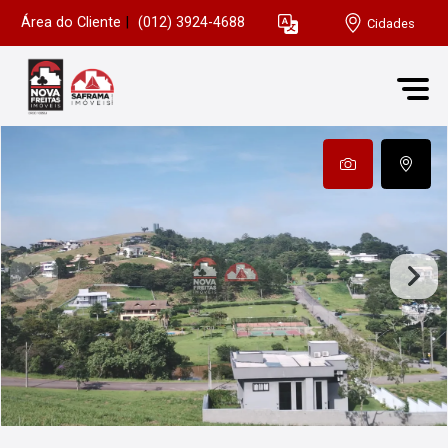
Área do Cliente
|
(012) 3924-4688
Cidades