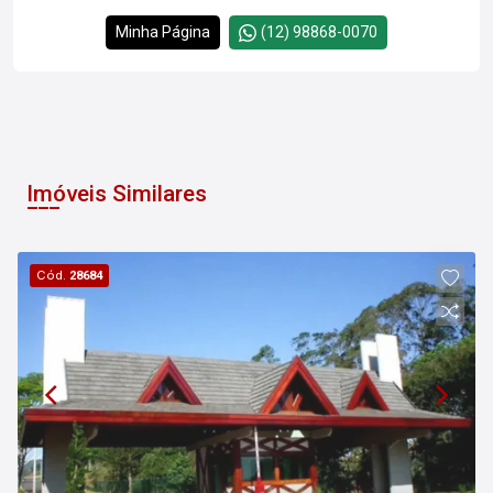
Minha Página
(12) 98868-0070
Imóveis Similares
Cód.
28684