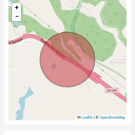
+
−
Leaflet
|
©
OpenStreetMap