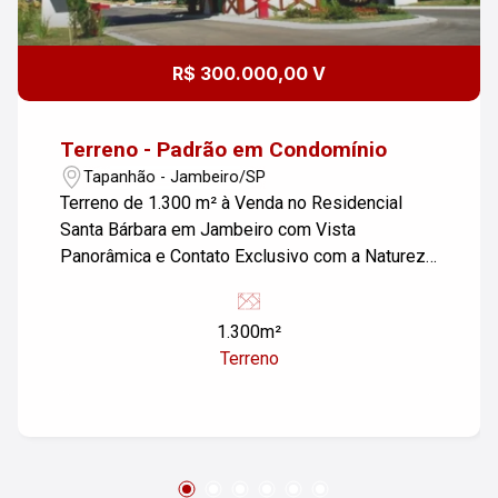
R$ 300.000,00 V
Terreno - Padrão em Condomínio
Tapanhão - Jambeiro/SP
Terreno de 1.300 m² à Venda no Residencial
Santa Bárbara em Jambeiro com Vista
Panorâmica e Contato Exclusivo com a Natureza
Imagine construir uma residência de alto padrão
em um lugar onde o silêncio é interrompido
1.300m²
apenas pelo canto dos pássaros, onde a
Terreno
natureza faz parte da paisagem todos os dias e
onde qualidade de vida, segurança e bem-estar
se encontram em perfeita harmonia. Este
excelente lote de 1.300 m², em aclive, está
localizado no Residencial Santa Bárbara, em
Jambeiro, um dos condomínios mais desejados