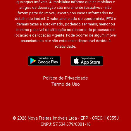
quaisquer imóveis. A Imobiliária informa que as mobílias e
regiões que mais se valorizam entre São José
artigos de decoração são meramente ilustrativos - não
dos Campos, Jambeiro e São Paulo. Se você
fazem parte do imóvel, exceto nos casos informados no
procura um terreno exclusivo em condomínio
detalhe do imóvel. O valor anunciado do condomínio, IPTU e
demais taxas é aproximado, podendo ser maior, menor ou
fechado, com excelente localização,
mesmo passível de alteração no decorrer do processo de
infraestrutura completa, vista privilegiada e um
locação e da locação vigente. Pode ocorrer de algum imóvel
estilo de vida diferenciado, esta é uma
anunciado no site não estar mais disponível devido à
oportunidade única para transformar o seu
rotatividade.
projeto em realidade. Agende uma visita e venha
conhecer pessoalmente um dos melhores lotes
disponíveis no Residencial Santa Bárbara.
Política de Privacidade
Termo de Uso
© 2026 Nova Freitas Imóveis Ltda - EPP - CRECI 10355J
CNPJ: 57.534.679/0001-16