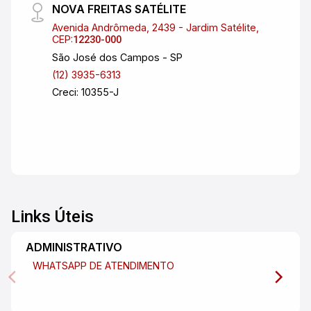
NOVA FREITAS SATÉLITE
conhecer pessoalmente. Estamos à disposição
Avenida Andrômeda, 2439 - Jardim Satélite,
para esclarecer qualquer dúvida e ajudá-lo(a) a
CEP:
12230-000
realizar o sonho da casa própria.
São José dos Campos - SP
(12) 3935-6313
Creci: 10355-J
Links Úteis
ADMINISTRATIVO
WHATSAPP DE ATENDIMENTO