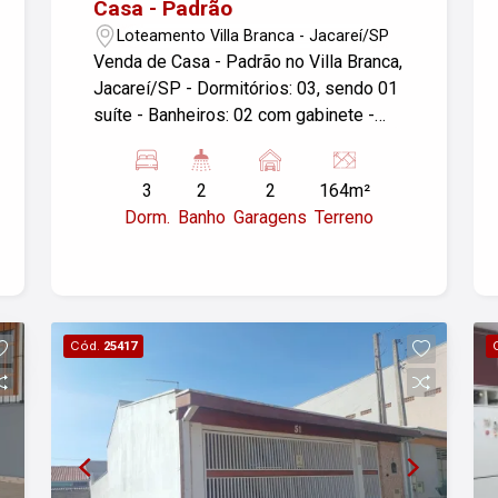
Casa - Padrão
Loteamento Villa Branca - Jacareí/SP
Venda de Casa - Padrão no Villa Branca,
Jacareí/SP - Dormitórios: 03, sendo 01
suíte - Banheiros: 02 com gabinete -
Garagens: 02 - Cozinha integrada e
planejada, coifa e cooktop - Área
3
2
2
164m²
Construída: 140,00 m² - Área do
Dorm.
Banho
Garagens
Terreno
Terreno: 164,00 m² A casa oferece um
espaço confortável e bem distribuído,
ideal para famílias. Localizada em um
bairro tranquilo, com fácil acesso a
serviços e comércios da região. Para
Cód.
25417
mais informações ou agendar uma
visita, entre em contato!