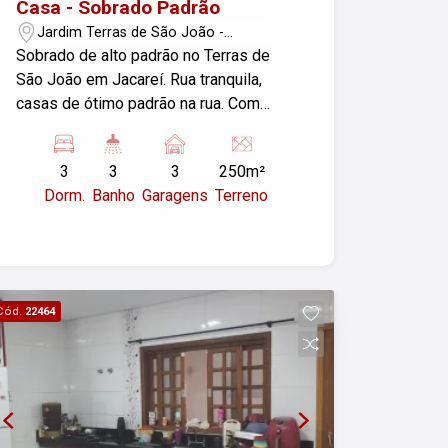
Casa - Sobrado Padrão
Jardim Terras de São João -
Jacareí/SP
Sobrado de alto padrão no Terras de
São João em Jacareí. Rua tranquila,
casas de ótimo padrão na rua. Com
churrasqueira no terraço e salão de
festas, 3 quartos sendo uma suíte, ar
3
3
3
250m²
condicionado, cozinha planejada, painel
Dorm.
Banho
Garagens
Terreno
para TV, porcelanato, cerca elétrica,
alarme monitorado, garagem coberta,
sala com mezanino. Janelas com vista
livre e muita panorâmica, pois o imóvel
fica no alto. Aceita financiamento.
Cód.
22464
Agende visitas com nossos corretores.
Imobiliária Nova Freitas, seu sonho
começa aqui!