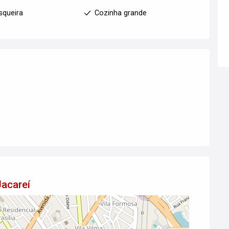
squeira
Cozinha grande
Jacareí