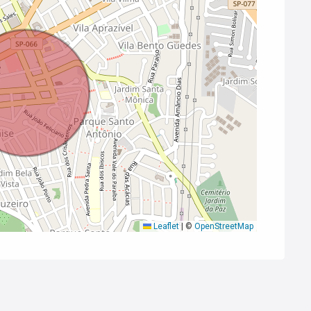
Leaflet
|
©
OpenStreetMap