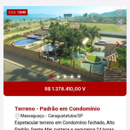
pela CETESB: 150 m² * Possibilidade de
ampliação da área de construção mediante
Cód.
12583
solicitação * Topografia favorável *
Documentação 100% regularizada Diferenciais: *
Bairro fechado com portaria e segurança 24 horas
* Região cercada por área verde preservada *
Local tranquilo e residencial * Próximo à Praia da
Cocanha, uma das mais belas de Caraguatatuba *
Fácil acesso à Rodovia Rio-Santos e aos
comércios locais O Recanto Verde Mar oferece
um estilo de vida diferenciado, com qualidade,
privacidade e contato direto com a natureza,
sendo ideal tanto para moradia quanto para
R$ 1.378.410,00 V
investimento. Entre em contato para mais
informações e agende sua visita.
Terreno - Padrão em Condomínio
Massaguaçu - Caraguatatuba/SP
Espetacular terreno em Condomínio fechado, Alto
Padrão, frente Mar, portaria e segurança 24 horas,