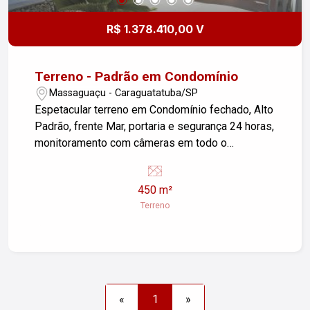
R$ 1.378.410,00 V
Terreno - Padrão em Condomínio
Massaguaçu - Caraguatatuba/SP
Espetacular terreno em Condomínio fechado, Alto
Padrão, frente Mar, portaria e segurança 24 horas,
monitoramento com câmeras em todo o
condomínio. * Piscinas Adulto e Infantil com
Solarium * Deck e Bar molhado * Espaço Gourmet
450 m²
com churrasqueira e forno de pizza * Campo de
Terreno
futebol Society * Salão de festas com varanda *
Quadra Poliesportiva * Quadra de Areia * 03
quadras de Tênis * Espaço Fitness * Quiosques *
Play Ground * Espaço Zen * Espaço Leitura *
Home Theater * Todos Equipados e Decorados
«
1
»