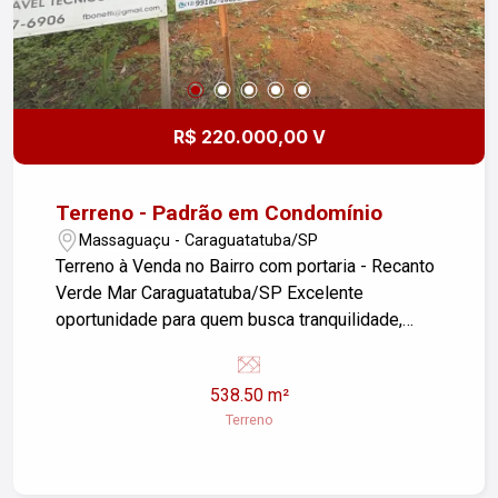
R$ 220.000,00 V
Terreno - Padrão em Condomínio
Massaguaçu - Caraguatatuba/SP
Terreno à Venda no Bairro com portaria - Recanto
Verde Mar Caraguatatuba/SP Excelente
oportunidade para quem busca tranquilidade,
segurança e contato com a natureza, sem abrir
mão da proximidade com o mar. Terreno à venda
538.50 m²
no Recanto Verde Mar, bairro com portaria,
Terreno
sistema de segurança e acesso controlado, em
meio à natureza preservada. Detalhes do Terreno:
* Área total: 538,50 m² * Área limpa e liberada