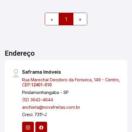
mix residencial/comercial, tudo isso a poucos
passos de toda a conveniência que o centro
oferece. E o melhor de tudo: com ESCRITURA
«
1
»
DEFINITIVA, garantindo total segurança e
tranquilidade para o seu investimento. E para
facilitar ainda mais, essa é uma oportunidade
flexível: ACEITA IMÓVEIS COMO PARTE DE
PAGAMENTO E PARCELA O RESTANTE! Isso
Endereço
abre um leque gigante de possibilidades para
você tirar seu grande projeto do papel. Não perca
Saframa Imóveis
essa chance rara de adquirir uma área gigante e
estratégica no centro de uma das cidades mais
Rua Marechal Deodoro da Fonseca, 149 - Centro,
CEP:
12401-010
promissoras do litoral norte de São Paulo. É a
Pindamonhangaba - SP
base perfeita para construir o futuro da moradia
(12) 3642-4644
em Caraguatatuba! Venha conferir de perto esse
anchieta@novafreitas.com.br
potencial gigantesco que espera por você! Entre
Creci: 7311-J
em contato agora mesmo e vamos conversar
sobre essa oportunidade imperdível!
#altopadraocaragua