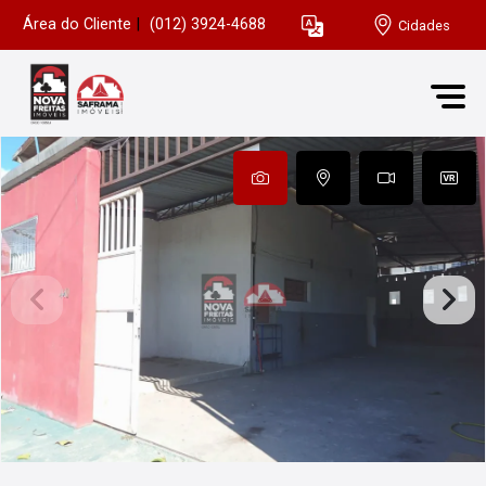
Área do Cliente
|
(012) 3924-4688
Cidades