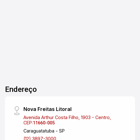
oportunidade de investimento em uma
**pousada frente ao mar**, localizada em uma
das regiões mais valorizadas de Caraguatatuba,
5
3
305m²
272m²
com grande potencial de ampliação. **Estrutura
Banho
Garagens
Terreno
Const.
da Pousada** **03 suítes** amplas * Frigobar *
TV * Banheiros com **box blindex** **Piscina
com aquecimento** **Lavanderia** ### ?
**Diferenciais** * **Terreno lateral disponível**,
ideal para **ampliação da pousada** (novas
suítes ou área de lazer) * Vista privilegiada para
o mar **Parte Superior** * Cozinha * Sala de
Endereço
estar * Varanda * Banheiro * Sauna **Imóvel
ideal para investidores**, com excelente
rentabilidade em locações de temporada e
Nova Freitas Litoral
possibilidade de expansão. Entre em contato
Avenida Arthur Costa Filho, 1903 - Centro,
para mais informações e agendamento de visita.
CEP:
11660-005
Caraguatatuba - SP
(12) 3897-3000