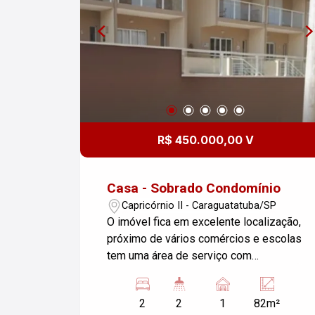
R$ 450.000,00 V
Casa - Sobrado Condomínio
Capricórnio II - Caraguatatuba/SP
O imóvel fica em excelente localização,
próximo de vários comércios e escolas
tem uma área de serviço com
churrasqueira área coberta bem
próximo das maravilhosas praias
2
2
1
82m²