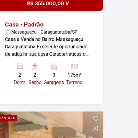
R$ 355.000,00 V
Casa - Padrão
Massaguaçu - Caraguatatuba/SP
Casa à Venda no Bairro Massaguaçu
Caraguatatuba Excelente oportunidade
de adquirir sua casa Características do
imóvel: 2 dormitórios 2 banheiros Sala
conjugada : Cozinha funcional Imóvel
2
2
3
175m²
mobiliado vai tirar objetos pessoais
Dorm.
Banho
Garagens
Terreno
Localizada em um bairro tranquilo,
perfeito para quem busca qualidade de
vida próximo à praia Entre em contato
para mais informações ou agende uma
visita!
Cód.
4585