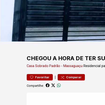
CHEGOU A HORA DE TER SU
Casa
Sobrado Padrão
-
Massaguaçu
Residencial p
|
Favoritar
Comparar
Compartilhe: