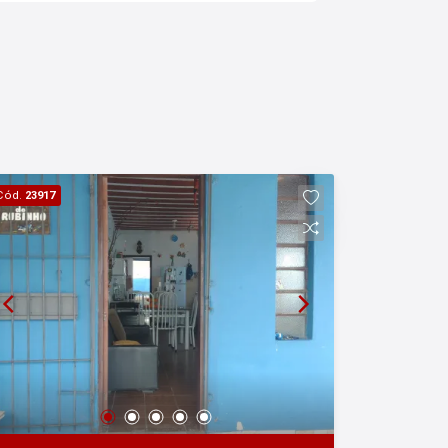
Cód.
23917