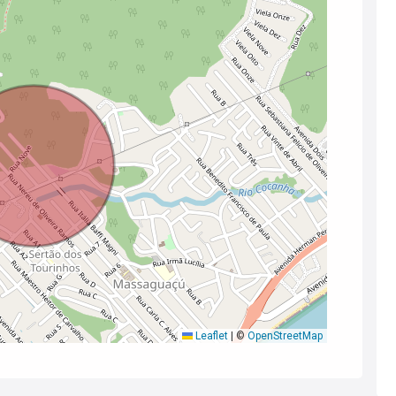
Leaflet
|
©
OpenStreetMap