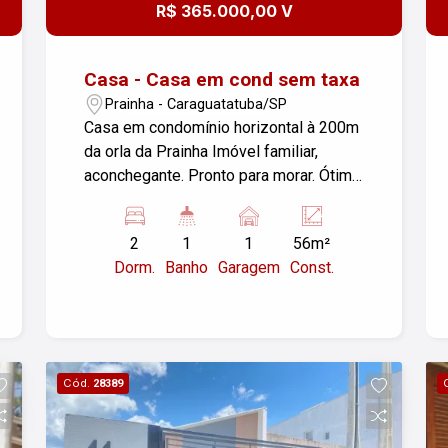
R$ 365.000,00 V
Casa - Casa em cond sem taxa
Prainha - Caraguatatuba/SP
Casa em condomínio horizontal à 200m
da orla da Prainha Imóvel familiar,
aconchegante. Pronto para morar. Ótima
localização!! Sem taxa de condomínio!!
Imóvel bem construído! Acesso fácil
2
1
1
56m²
para rodovia. Documentação em
Dorm.
Banho
Garagem
Const.
ordem!! Agende já sua visita. Excelente
oportunidade!!!
Cód.
28389