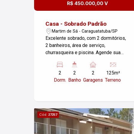
R$ 450.000,00 V
Casa - Sobrado Padrão
Martim de Sá - Caraguatatuba/SP
Excelente sobrado, com 2 dormitórios,
2 banheiros, área de serviço,
churrasqueira e piscina. Agende sua
visita!
2
2
2
125m²
Dorm.
Banho
Garagens
Terreno
Cód.
27257