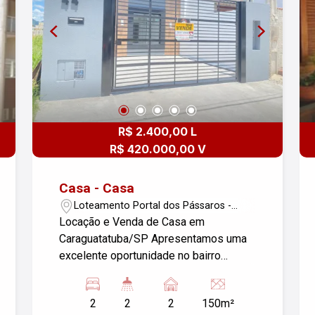
R$ 2.400,00 L
R$ 420.000,00 V
Casa - Casa
Loteamento Portal dos Pássaros -
Caraguatatuba/SP
Locação e Venda de Casa em
Caraguatatuba/SP Apresentamos uma
excelente oportunidade no bairro
Loteamento Portal dos Pássaros. Esta
casa possui 2 dormitórios, ideal para
2
2
2
150m²
quem busca conforto e praticidade.