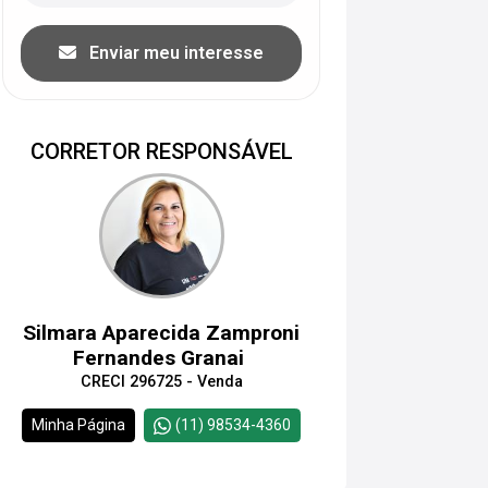
Enviar meu interesse
CORRETOR RESPONSÁVEL
Silmara Aparecida Zamproni
Fernandes Granai
CRECI 296725 - Venda
Minha Página
(11) 98534-4360