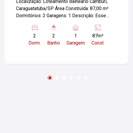
Caraguatatuba/SP
Localização: Loteamento Balneário Camburi,
Caraguatatuba/SP Área Construída: 87,00 m²
Dormitórios: 2 Garagens: 1 Descrição: Esse
sobrado oferece um espaço confortável e
prático, ideal para famílias ou para quem busca
2
2
1
87m²
um imóvel de veraneio. Com 2 dormitórios, você
Dorm.
Banho
Garagem
Const.
terá espaço suficiente para acomodar todos. A
garagem proporciona a conveniência de
estacionamento para seu veículo. A localização
em Balneário Camburi garante proximidade com
as belezas naturais da região, incluindo praias e
áreas de lazer. Entre em contato para mais
informações e agendar uma visita!