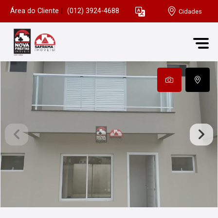
Área do Cliente
|
(012) 3924-4688
Cidades