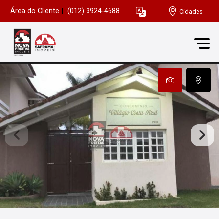
Área do Cliente
|
(012) 3924-4688
Cidades