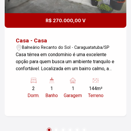
R$ 270.000,00 V
Casa - Casa
Balneário Recanto do Sol - Caraguatatuba/SP
Casa térrea em condomínio é uma excelente
opção para quem busca um ambiente tranquilo e
confortável. Localizada em um bairro calmo, a
apenas 2 km da rodovia, ela oferece praticidade
e paz de espírito. Com 2 dormitórios
2
1
1
144m²
espaçosos, além de sala, cozinha, banheiro e
Dorm.
Banho
Garagem
Terreno
lavanderia, ela proporciona um espaço funcional
e acolhedor para você e sua família. Se desejar
mais informações ou agendar uma visita estou a
disposição.