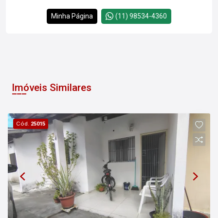
Minha Página
(11) 98534-4360
Imóveis Similares
Cód.
25015