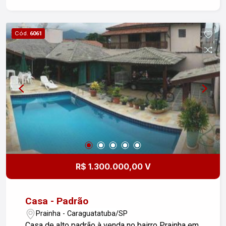
dormitórios com armários em alvenaria, (sendo 1
suíte), cozinha, sala de estar, sala de jantar,
proporcionando ambientes amplos e
Cód.
6061
aconchegantes para relaxar após um dia de praia.
A piscina e a churrasqueira são ideais para
momentos de lazer e confraternização,
permitindo que você aproveite os melhores dias
do ano com amigos e familiares. Além disso, a
localização privilegiada oferece fácil acesso às
melhores opções de lazer, gastronomia e
diversão que a região tem a oferecer. Não perca a
chance de viver o melhor do litoral! Entre em
contato e agende sua visita. #altopadraocaragua
R$ 1.300.000,00 V
Casa - Padrão
Prainha - Caraguatatuba/SP
Casa de alto padrão à venda no bairro Prainha em