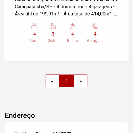
Caraguatatuba/SP - 4 dormitórios - 4 garagens -
Área útil de 199,91m² - Área total de 414,00m² -
Excelente localização - Ampla área construída -
Espaço amplo e confortável - Ideal para famílias
4
3
4
4
grandes - Próximo a comércios, escolas e praias
Dorm.
Suítes
Banho
Garagens
- Não perca essa oportunidade única! Entre em
contato para mais informações e agende uma
visita. #altopadraocaragua
«
1
»
Endereço