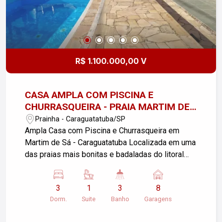
R$ 1.100.000,00 V
CASA AMPLA COM PISCINA E
CHURRASQUEIRA - PRAIA MARTIM DE
SÁ
Prainha - Caraguatatuba/SP
Ampla Casa com Piscina e Churrasqueira em
Martim de Sá - Caraguatatuba Localizada em uma
das praias mais bonitas e badaladas do litoral
paulista, a praia de Martim de Sá, esta incrível
casa oferece conforto e praticidade para toda a
3
1
3
8
família. Com garagem para 8 carros, você terá
Dorm.
Suite
Banho
Garagens
espaço de sobra para receber seus convidados e
garantir total comodidade. A casa conta com 3