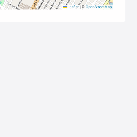
Leaflet
|
©
OpenStreetMap
Cód.
15793