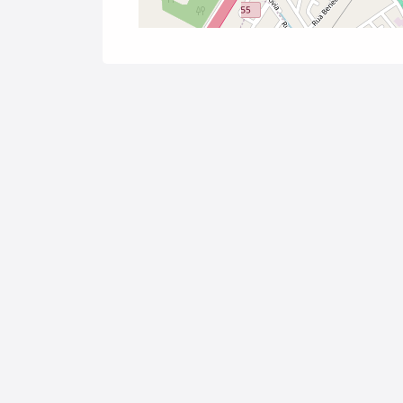
Cód.
25364