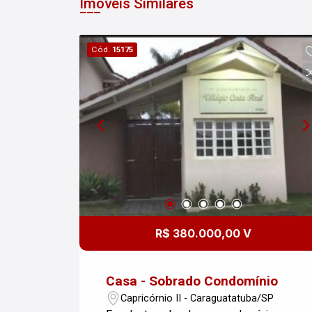
Imóveis Similares
Cód.
15175
R$ 380.000,00 V
Casa - Sobrado Condomínio
Capricórnio II - Caraguatatuba/SP