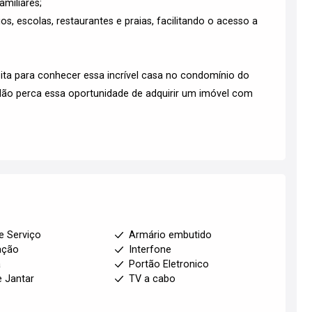
miliares;
os, escolas, restaurantes e praias, facilitando o acesso a
ta para conhecer essa incrível casa no condomínio do
Não perca essa oportunidade de adquirir um imóvel com
e Serviço
Armário embutido
ação
Interfone
a
Portão Eletronico
e Jantar
TV a cabo