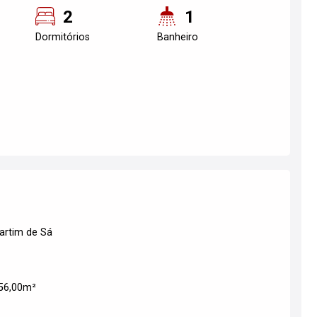
2
1
Dormitórios
Banheiro
artim de Sá
 56,00m²