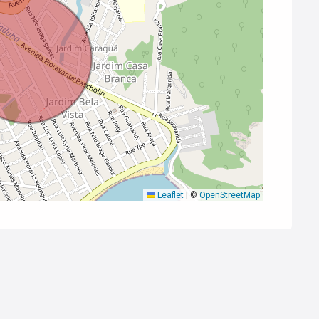
Leaflet
|
©
OpenStreetMap