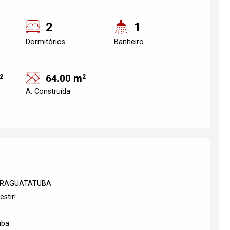
2
1
Dormitórios
Banheiro
²
64.00 m²
A. Construída
CARAGUATATUBA
stir!
uba