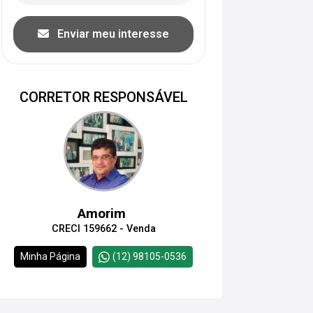
Enviar meu interesse
CORRETOR RESPONSÁVEL
Amorim
CRECI 159662 - Venda
Minha Página
(12) 98105-0536