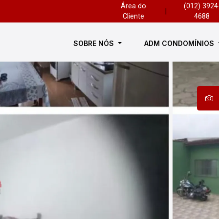
Área do
(012) 3924
|
Cliente
4688
SOBRE NÓS
ADM CONDOMÍNIOS