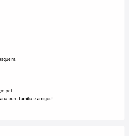
squeira.
ço pet.
mana com família e amigos!