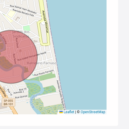
Leaflet
|
©
OpenStreetMap