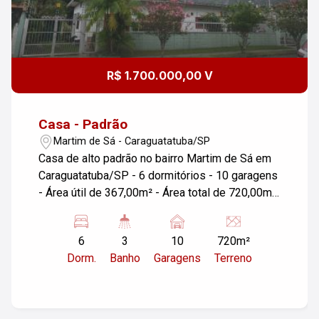
R$ 1.700.000,00 V
Casa - Padrão
Martim de Sá - Caraguatatuba/SP
Casa de alto padrão no bairro Martim de Sá em
Caraguatatuba/SP - 6 dormitórios - 10 garagens
- Área útil de 367,00m² - Área total de 720,00m²
- Casa construída em um terreno de 720,00m²
Não perca a oportunidade de adquirir essa
6
3
10
720m²
incrível casa com amplos espaços, localizada
Dorm.
Banho
Garagens
Terreno
em um dos bairros mais valorizados de
Caraguatatuba. Agende uma visita e venha
conhecer seu novo lar! #altopadraocaragua