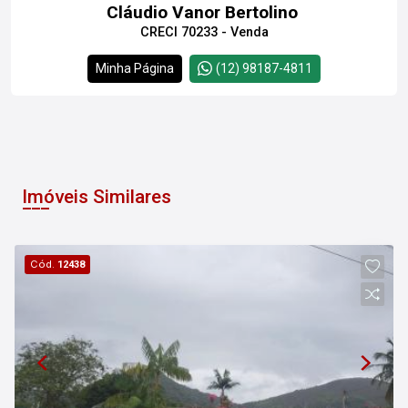
Cláudio Vanor Bertolino
CRECI 70233 - Venda
Minha Página
(12) 98187-4811
Imóveis Similares
Cód.
12438