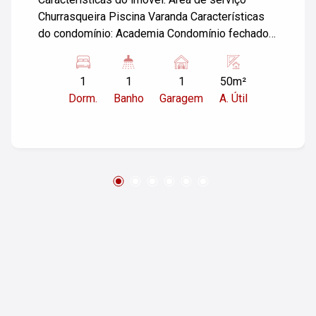
Churrasqueira Piscina Varanda Características
do condomínio: Academia Condomínio fechado
Elevador Piscina Armário náutico Portaria Salão
de festas Segurança 24h
1
1
1
50m²
Dorm.
Banho
Garagem
A. Útil