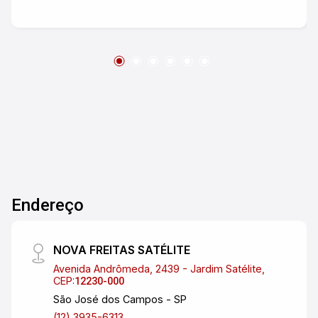
em todos os ambientes e armários na cozinha,
área de serviço e banheiros. Vaga de garagem e
lazer completo. #altopadraocaragua
Endereço
NOVA FREITAS SATÉLITE
Avenida Andrômeda, 2439 - Jardim Satélite,
CEP:
12230-000
São José dos Campos - SP
(12) 3935-6313