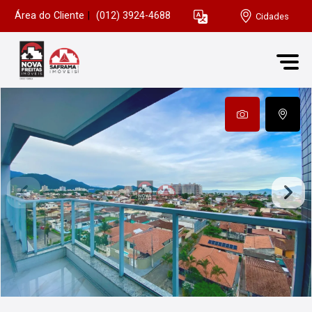
Área do Cliente
|
(012) 3924-4688
Cidades