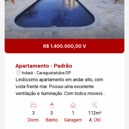
R$ 1.400.000,00 V
Apartamento - Padrão
Indaiá - Caraguatatuba/SP
Lindíssimo apartamento em andar alto, com
vista frente mar. Possui uma excelente
ventilação e iluminação. Com todos moveis
planejado e mobiliado. Sala de jantar e sala de
TV com sacada vista mar e cortina de vidro. 02
3
3
1
112m²
dormitórios amplos com vista lindíssima. Suíte
Dorm.
Banho
Garagem
A. Útil
com sacada frente mar. Cozinha espaçosa e
área de serviço com banheiro. Ar condicionado