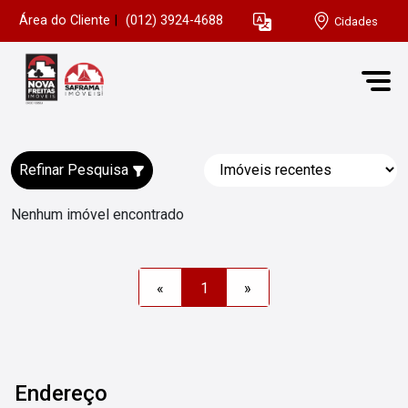
Área do Cliente
|
(012) 3924-4688
Cidades
Refinar Pesquisa
Nenhum imóvel encontrado
«
1
»
Endereço