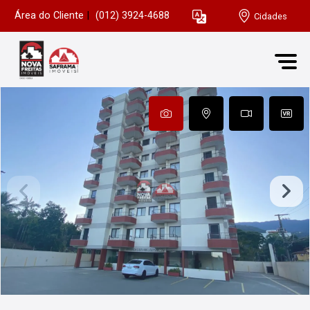
Área do Cliente
|
(012) 3924-4688
Cidades