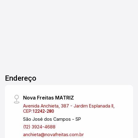
2 ambientes, cozinha com espaço aberto,
mobília planejada. O condomínio tem mini
2
2
1
82m²
mercado, piscina, salão de festas, salão de
Dorm.
Banho
Garagem
A. Útil
jogos, bairro tranquilo, próximo ao centro, praia e
as principais vias de acesso
Endereço
Nova Freitas MATRIZ
Avenida Anchieta, 387 - Jardim Esplanada II,
CEP:
12242-280
São José dos Campos - SP
(12) 3924-4688
anchieta@novafreitas.com.br