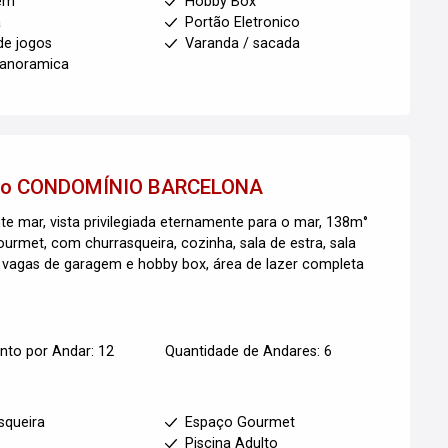
em
Hobby Box
a
Portão Eletronico
de jogos
Varanda / sacada
panoramica
to
CONDOMÍNIO BARCELONA
te mar, vista privilegiada eternamente para o mar, 138m°
ourmet, com churrasqueira, cozinha, sala de estra, sala
 02 vagas de garagem e hobby box, área de lazer completa
to por Andar: 12
Quantidade de Andares: 6
squeira
Espaço Gourmet
s
Piscina Adulto