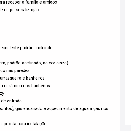
ra receber a família e amigos
ade de personalização
xcelente padrão, incluindo:
m, padrão acetinado, na cor cinza)
osco nas paredes
urrasqueira e banheiros
uba cerâmica nos banheiros
Izy
a de entrada
o pontos), gás encanado e aquecimento de água a gás nos
, pronta para instalação