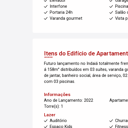
Elevador
Garag
Interfone
Piscin
Portaria 24h
Salão 
Varanda gourmet
Vista 
Itens do Edifício de Apartamen
Futuro lançamento no Indaiá totalmente fren
á 158m° distribuídos em 03 suítes, varanda g
de jantar, banheiro social, área de serviço,
com 03 piscinas.
Informações
Ano de Lançamento: 2022
Apartamen
Torre(s): 1
Lazer
Auditório
Churra
Espaço Kids
Fitnes