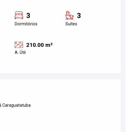
3
3
Dormitórios
Suítes
210.00 m²
A. Útil
iá Caraguatatuba