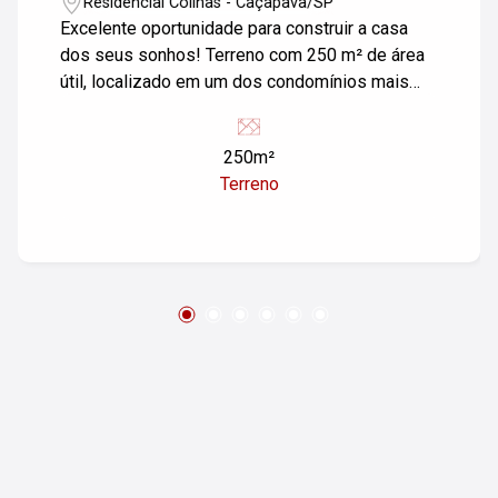
Residencial Colinas - Caçapava/SP
Excelente oportunidade para construir a casa
dos seus sonhos! Terreno com 250 m² de área
útil, localizado em um dos condomínios mais
valorizados e tranquilos de Caçapava. O lote
possui topografia plana, facilitando o projeto e
250m²
reduzindo custos de construção. Ideal para
Terreno
quem busca um espaço amplo, em meio a um
ambiente seguro e bem estruturado. O
Condomínio Malibu oferece portaria 24 horas,
sistema de monitoramento e áreas verdes,
garantindo conforto e qualidade de vida para
toda a família. Localização privilegiada, com
fácil acesso à Via Dutra e ao centro da cidade,
próximo a comércios, escolas e serviços.
Invista em tranquilidade, segurança e bem-
estar! Entre em contato e venha conhecer esse
terreno incrível no Condomínio Malibu em
Caçapava. Imobiliária Nova Freitas, seu sonho