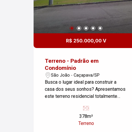
R$ 250.000,00 V
Terreno - Padrão em
Condomínio
São João - Caçapava/SP
Busca o lugar ideal para construir a
casa dos seus sonhos? Apresentamos
este terreno residencial totalmente
plano, localizado na Quadra 12, Lote 2,
do Condomínio Bella Vitta, em
378m²
Caçapava. Uma oportunidade imperdível
Terreno
para quem valoriza segurança,
planejamento e qualidade de vida. Este