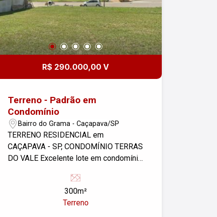
R$ 290.000,00 V
Terreno - Padrão em
Condomínio
Bairro do Grama - Caçapava/SP
TERRENO RESIDENCIAL em
CAÇAPAVA - SP, CONDOMÍNIO TERRAS
DO VALE Excelente lote em condomínio
com 300m² Condomínio Terras do Vale
Possui academia, parquinho com
300m²
diferentes brinquedos, salão de festas.
Terreno
Vai lhe possibilitar praticar diversos
esportes na quadra poliesportiva.