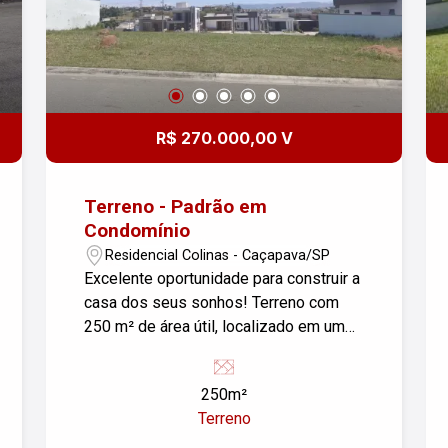
R$ 270.000,00 V
Terreno - Padrão em
Condomínio
Residencial Colinas - Caçapava/SP
Excelente oportunidade para construir a
casa dos seus sonhos! Terreno com
250 m² de área útil, localizado em um
dos condomínios mais valorizados e
tranquilos de Caçapava. O lote possui
250m²
topografia plana, facilitando o projeto e
Terreno
reduzindo custos de construção. Ideal
para quem busca um espaço amplo, em