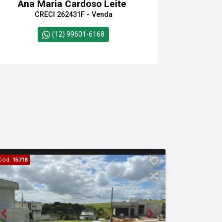
Ana Maria Cardoso Leite
CRECI 262431F - Venda
(12) 99601-6168
Cód.
15718