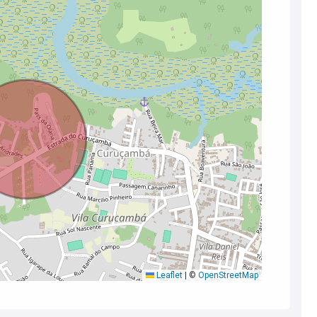
Leaflet
|
©
OpenStreetMap