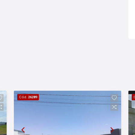
Cód.
26289