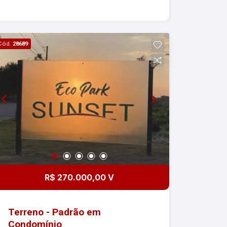
Espaço reservado para preparar o seu
churrasco. Imobiliária Nova Freitas, seu
sonho começa aqui!!
Cód.
28689
R$ 270.000,00 V
Terreno - Padrão em
Condomínio