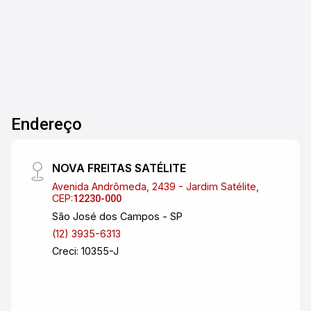
Terreno
quem busca um espaço amplo, em meio a um
ambiente seguro e bem estruturado. O
Condomínio Malibu oferece portaria 24 horas,
sistema de monitoramento e áreas verdes,
garantindo conforto e qualidade de vida para
toda a família. Localização privilegiada, com
fácil acesso à Via Dutra e ao centro da cidade,
Endereço
próximo a comércios, escolas e serviços.
Invista em tranquilidade, segurança e bem-
estar! Entre em contato e venha conhecer esse
NOVA FREITAS SATÉLITE
terreno incrível no Condomínio Malibu em
Avenida Andrômeda, 2439 - Jardim Satélite,
Caçapava. Imobiliária Nova Freitas, seu sonho
CEP:
12230-000
começa aqui!
São José dos Campos - SP
(12) 3935-6313
Creci: 10355-J