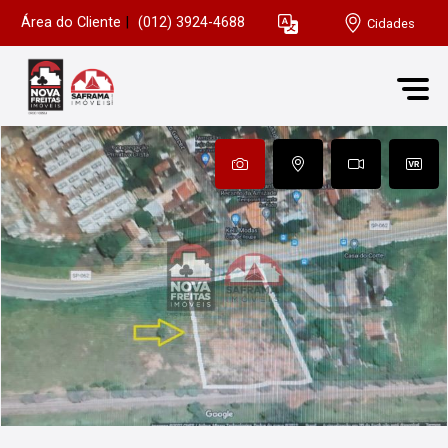
Área do Cliente
|
(012) 3924-4688
Cidades