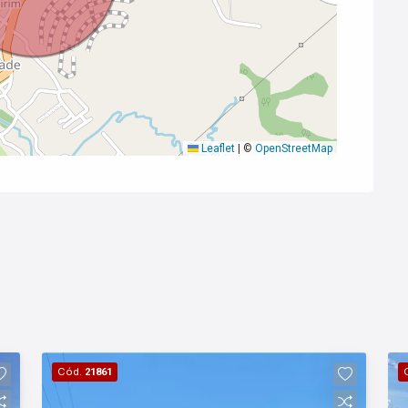
Leaflet
|
©
OpenStreetMap
Cód.
21861