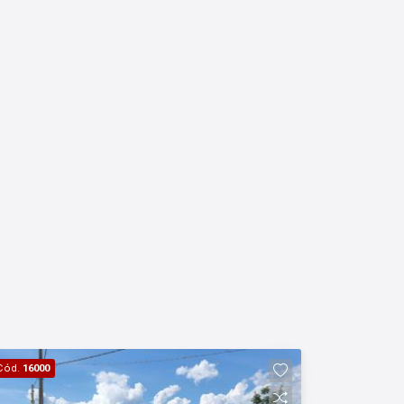
Cód.
16000