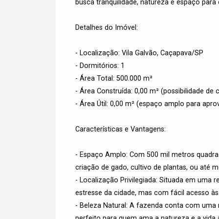
busca tranquilidade, natureza e espaço para 
Detalhes do Imóvel:
- Localização: Vila Galvão, Caçapava/SP
- Dormitórios: 1
- Área Total: 500.000 m²
- Área Construída: 0,00 m² (possibilidade d
- Área Útil: 0,00 m² (espaço amplo para apr
Características e Vantagens:
- Espaço Amplo: Com 500 mil metros quadrad
criação de gado, cultivo de plantas, ou até
- Localização Privilegiada: Situada em uma r
estresse da cidade, mas com fácil acesso às p
- Beleza Natural: A fazenda conta com uma 
perfeito para quem ama a natureza e a vida ao