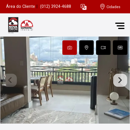
Área do Cliente
|
(012) 3924-4688
Cidades