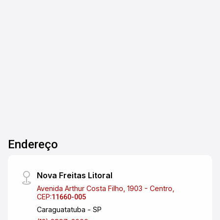
Dezembro de 2026!
3
2
2
145m²
Dorm.
Banho
Garagens
A. Útil
Endereço
Nova Freitas Litoral
Avenida Arthur Costa Filho, 1903 - Centro,
CEP:
11660-005
Caraguatatuba - SP