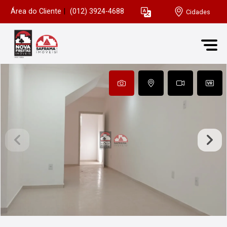
Área do Cliente
|
(012) 3924-4688
Cidades