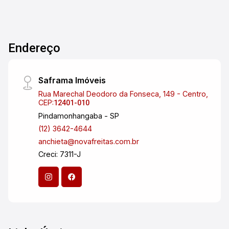
área útil. Instalações: Salão principal de formato
retangular/aberto. Infraestrutura: 1 Banheiro
completo e 1 Área de Serviço ou pequena copa
Endereço
de apoio. Localização: Próximo a vias de grande
circulação, com facilidade para estacionamento
nas proximidades e acesso rápido a pontos
Saframa Imóveis
estratégicos da cidade, como o Parque
Rua Marechal Deodoro da Fonseca, 149 - Centro,
Vicentina Aranha. Ideal para: Consultórios,
CEP:
12401-010
escritórios de advocacia/contabilidade,
Pindamonhangaba - SP
agências, estúdios de beleza ou espaços de
(12) 3642-4644
coworking. Agende uma visita e avalie o
anchieta@novafreitas.com.br
potencial deste ponto comercial para o sucesso
Creci: 7311-J
do seu negócio!