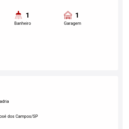
1
1
Banheiro
Garagem
adria
 José dos Campos/SP