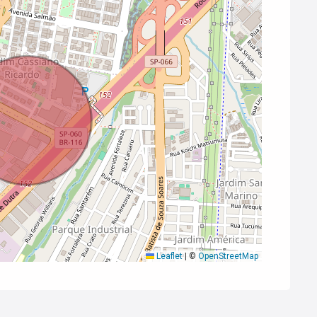
Leaflet
|
©
OpenStreetMap