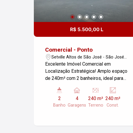
R$ 5.500,00 L
Comercial - Ponto
Setville Altos de São José - São José
dos Campos/SP
Excelente Imóvel Comercial em
Localização Estratégica! Amplo espaço
de 240m² com 2 banheiros, ideal para
diversos tipos de negócios. Frente
positiva para rotatória na Av. José
2
4
240 m²
240 m²
Martins Ferreira, Setville, garantindo
Banho
Garagens
Terreno
Const.
alta visibilidade e fácil acesso.
Oportunidade única em um dos pontos
mais movimentados da região!