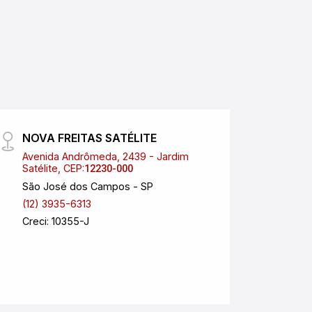
NOVA FREITAS SATÉLITE
Nova
Avenida Andrômeda, 2439 - Jardim
Aveni
Satélite, CEP:
Esplan
12230-000
São José dos Campos - SP
São J
(12) 3935-6313
(12) 
Creci: 10355-J
anchi
Creci
CNPJ: