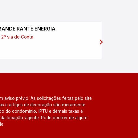
BANDEIRANTE ENERGIA
SABESP
2ª via de Conta
2ª via de
 aviso prévio. As solicitações feitas pelo site
lias e artigos de decoração são meramente
ado do condomínio, IPTU e demais taxas é
da locação vigente. Pode ocorrer de algum
de.