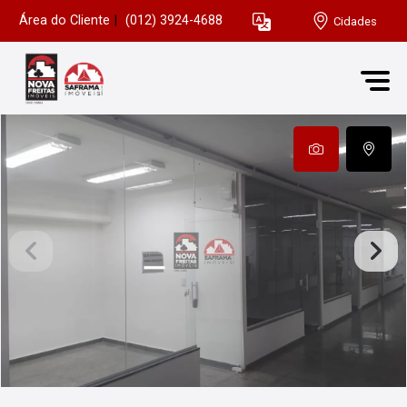
Área do Cliente
|
(012) 3924-4688
Cidades